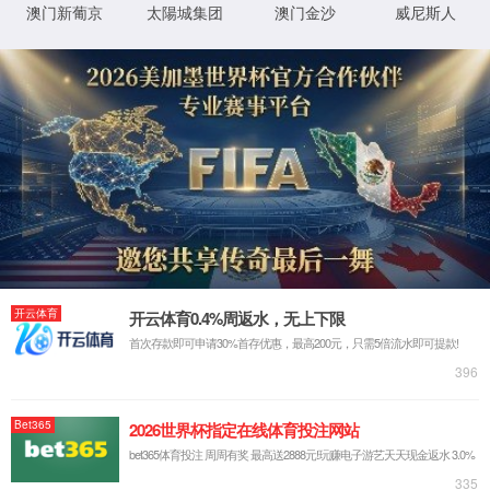
2025-11-21
365(vip)英国上市官网2025届毕业生“至善奋斗奖”评选结果公示
2025-11-03
【本】365(vip)英国上市官网关于做好东南大学2024-2025学年“至善学子”奖评审工作的通知
2025-10-27
365(vip)英国上市官网2025年度星级志愿者认定评审结果公示
2025-10-24
365(vip)英国上市官网2025年度“Forward校友奖学金”推荐名单公示