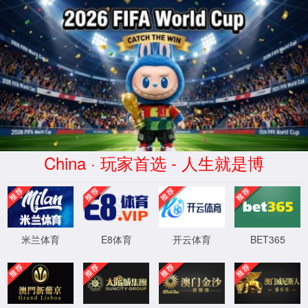
学院公告
通知公告
当前位置：
首页
>
学院公告
>
通知公告
2025-12-24
【东大材料委2025-17号】关于新工程材料系主任调整的通知